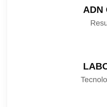
ADN
Resu
LAB
Tecnol