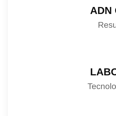
ADN
Resu
LAB
Tecnol