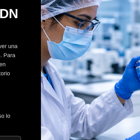
ADN
ver una
o. Para
ben
orio
o lo