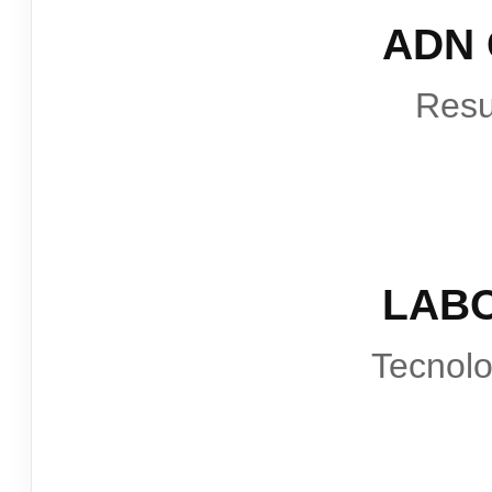
ADN
Resu
LAB
Tecnol