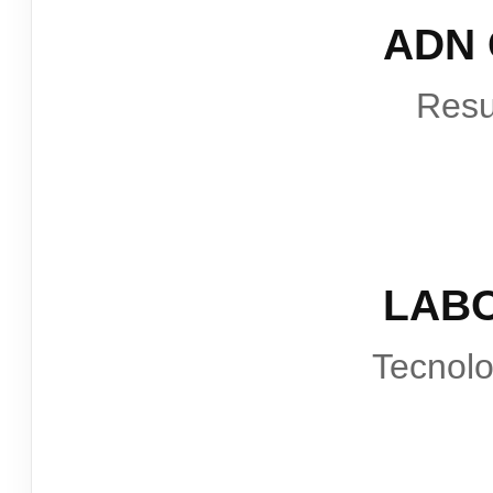
ADN
Resu
LAB
Tecnol