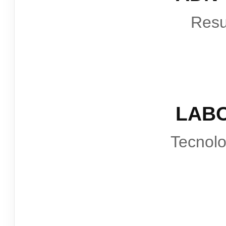
Resu
LAB
Tecnol