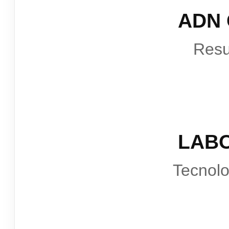
ADN
Resu
LAB
Tecnol