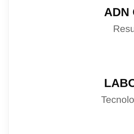
ADN
Resu
LAB
Tecnol