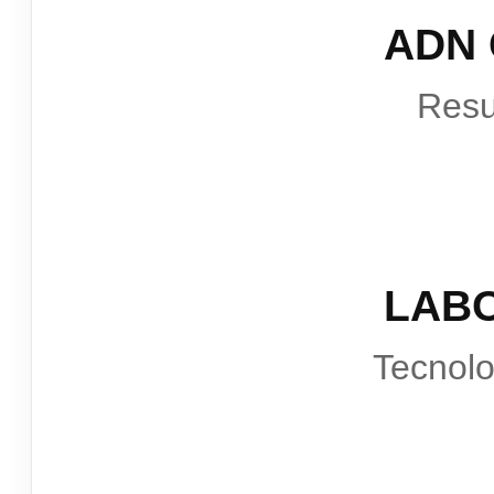
ADN
Resu
LAB
Tecnol